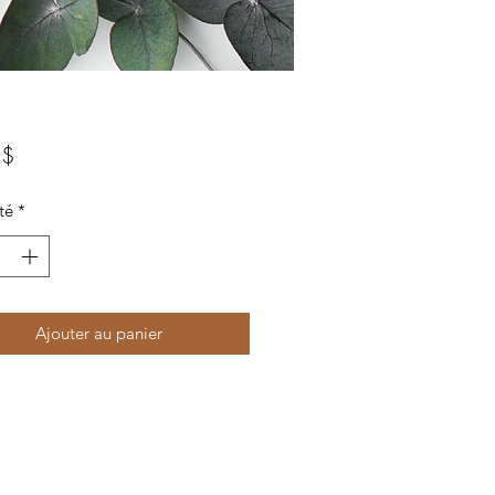
Prix
 $
té
*
Ajouter au panier