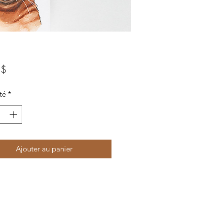
Prix
 $
té
*
Ajouter au panier